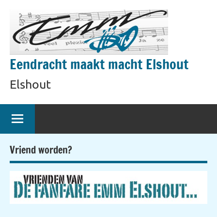
Naar
de
inhoud
springen
Eendracht maakt macht Elshout
Elshout
Vriend worden?