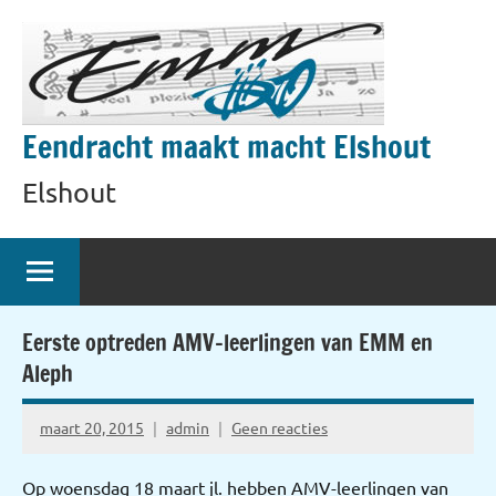
Naar
de
inhoud
springen
Eendracht maakt macht Elshout
Elshout
Eerste optreden AMV-leerlingen van EMM en
Aleph
maart 20, 2015
admin
Geen reacties
Op woensdag 18 maart jl. hebben AMV-leerlingen van