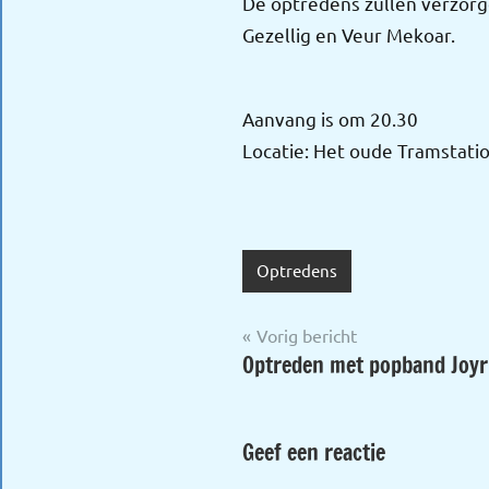
De optredens zullen verzorg
Gezellig en Veur Mekoar.
Aanvang is om 20.30
Locatie: Het oude Tramstati
Optredens
Bericht
Vorig bericht
Optreden met popband Joyr
navigatie
Geef een reactie