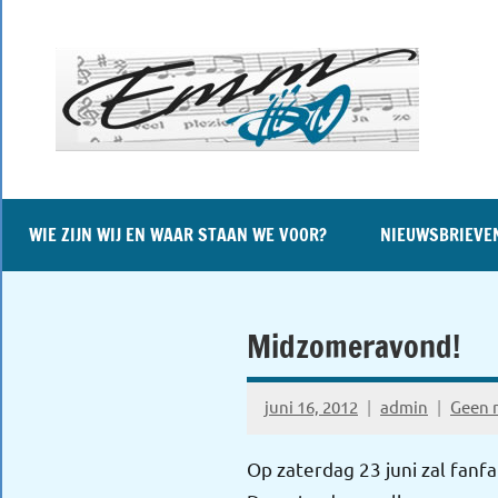
Naar
de
inhoud
springen
WIE ZIJN WIJ EN WAAR STAAN WE VOOR?
NIEUWSBRIEVE
Midzomeravond!
juni 16, 2012
admin
Geen r
Op zaterdag 23 juni zal fa