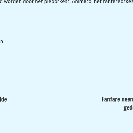
d worden door het pieporkest, Animato, het fanfareorkes
on
ide
Fanfare neem
ged