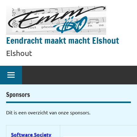
Naar
de
inhoud
springen
Eendracht maakt macht Elshout
Elshout
Sponsors
Dit is een overzicht van onze sponsors.
Software Society