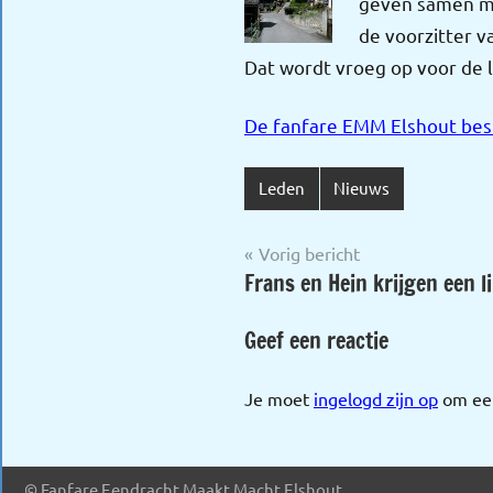
geven samen me
de voorzitter v
Dat wordt vroeg op voor de 
De fanfare EMM Elshout best
Leden
Nieuws
Bericht
Vorig bericht
Frans en Hein krijgen een li
navigatie
Geef een reactie
Je moet
ingelogd zijn op
om een
© Fanfare Eendracht Maakt Macht Elshout