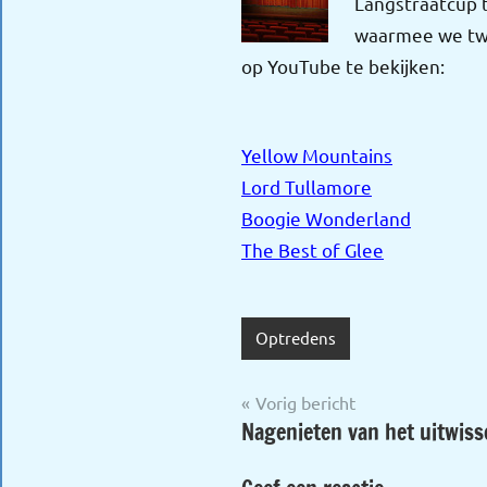
Langstraatcup t
waarmee we twee
op YouTube te bekijken:
Yellow Mountains
Lord Tullamore
Boogie Wonderland
The Best of Glee
Optredens
Bericht
Vorig bericht
Nagenieten van het uitwiss
navigatie