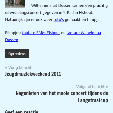
Wilhelmina uit Dussen samen een prachtig
uitwisselingsconcert gegeven in ’t Rad in Elshout.
Natuurlijk zijn er ook weer
foto’s
gemaakt en filmpjes.
Filmpjes:
fanfare EMM Elshout
en
fanfare Wilhelmina
Dussen
Optredens
Bericht
Vorig bericht
Jeugdmuziekweekend 2011
navigatie
Volgend bericht
Nagenieten van het mooie concert tijdens de
Langstraatcup
Geef een reactie